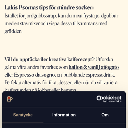
Lakis Psomas tips för mindre socker:
Istället för jordgubbssirap, kan du mixa frysta jordgubbar
med en stavmixer och vispa dessa tillsammans med
grädden.
Vill du upptäcka fler kreativa kafferecept?
Utforska
gärna våra andra favoriter, som
hallon & vanilj affogato
eller
Espresso da sogno,
en
bubblande espressodrink
.
Perfekta alternativ för fika, dessert eller när du vill variera
kaffestunden på jobbet eller hemma.
Samtycke
Information
Om