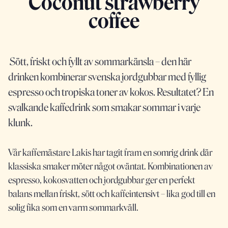
Coconut strawberry
coffee
Sött, friskt och fyllt av sommarkänsla – den här
drinken kombinerar svenska jordgubbar med fyllig
espresso och tropiska toner av kokos. Resultatet? En
svalkande kaffedrink som smakar sommar i varje
klunk.
Vår kaffemästare
Lakis
har tagit fram en somrig drink där
klassiska smaker möter något oväntat. Kombinationen av
espresso, kokosvatten och jordgubbar ger en perfekt
balans mellan friskt, sött och kaffeintensivt – lika god till en
solig fika som en varm sommarkväll.