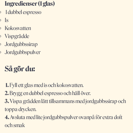
Ingredienser (1 glas)
1 dubbel espresso
Is
Kokosvatten
Vispgrädde
Jordgubbssirap
Jordgubbspulver
Så gör du:
1.
Fyll ett glas med is och kokosvatten.
2.
Brygg en dubbel espresso och häll över.
3.
Vispa grädden lätt tillsammans med jordgubbssirap och
toppa drycken.
4.
Avsluta med lite jordgubbspulver ovanpå för extra doft
och smak