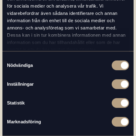
för sociala medier och analysera vår trafik. Vi
Gå till lokala kontor
vidarebefordrar även sådana identifierare och annan
information från din enhet till de sociala medier och
annons- och analysföretag som vi samarbetar med.
Dessa kan i sin tur kombinera informationen med annan
information som du har tillhandahållit eller som de har
samlat in när du har använt deras tjänster.
För dig som är kund hos oss
Samtyckesval
Nödvändiga
Har du frågor om faktura, leverans eller en reklamerad vara?
Eller kanske bara en annan fråga till kundservice? Då fyller du i
detta formulär för snabb hjälp.
Inställningar
Statistik
Gå till formulär
Marknadsföring