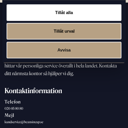
Tillåt alla
Tillåt urval
Med
det godaste kaffet på jobbet hjälper vi dig fira de små
segrarna och stora milstolparna, lika mycket som vi
hjälper
Avvisa
dig komma över magklumpsmejl och trötta
tisdagar. Du
hittar vår personliga service överallt i hela landet. Kontakta
ditt närmsta kontor så hjälper vi dig.
Kontaktinformation
Telefon
020-85 80 80
Mejl
kundservice@beansincup.se