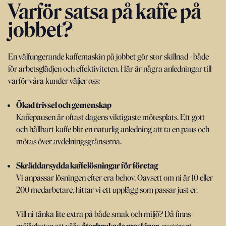
Varför satsa på kaffe på
jobbet?
En välfungerande kaffemaskin på jobbet gör stor skillnad - både
för arbetsglädjen och effektiviteten. Här är några anledningar till
varför våra kunder väljer oss:
Ökad trivsel och gemenskap
Kaffepausen är oftast dagens viktigaste mötesplats. Ett gott
och hållbart kaffe blir en naturlig anledning att ta en paus och
mötas över avdelningsgränserna.
Skräddarsydda kaffelösningar för företag
Vi anpassar lösningen efter era behov. Oavsett om ni är 10 eller
200 medarbetare, hittar vi ett upplägg som passar just er.
Vill ni tänka lite extra på både smak och miljö? Då finns