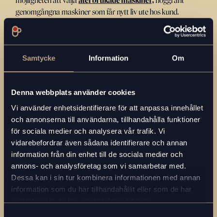
möjligheten att välja
återbrukade maskiner,
noggrant
genomgångna maskiner som får nytt liv ute hos kund.
Mångsidigt utbud som passar alla smaker
Från klassiskt svart kaffe till latte, espresso och växtbaserade
alternativ - vi ser till att alla hittar sin favorit.
Samtycke
Information
Om
Denna webbplats använder cookies
Jag är intresserad!
Vi använder enhetsidentifierare för att anpassa innehållet
och annonserna till användarna, tillhandahålla funktioner
för sociala medier och analysera vår trafik. Vi
vidarebefordrar även sådana identifierare och annan
information från din enhet till de sociala medier och
annons- och analysföretag som vi samarbetar med.
Dessa kan i sin tur kombinera informationen med annan
information som du har tillhandahållit eller som de har
samlat in när du har använt deras tjänster.
Samtyckesval