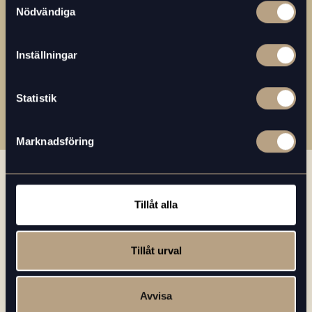
Nödvändiga
Inställningar
Statistik
Marknadsföring
SÅ FÅR DU DET GODASTE KAFFET PÅ JOBBET
Tillåt alla
Din fikalösning - så funkar det
Tillåt urval
01.
Avvisa