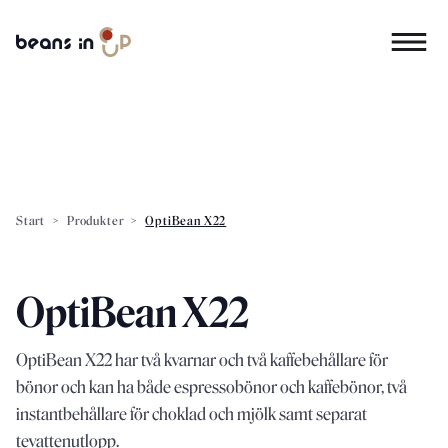
Start
>
Produkter
>
OptiBean X22
OptiBean X22
OptiBean
X22
har
två
kvarnar
och
två
kaffebehållare
för
bönor
och kan
ha både
espressobönor
och
kaffebönor,
två
instantbehållare
för
choklad
och
mjölk
samt
separat
tevattenutlopp.