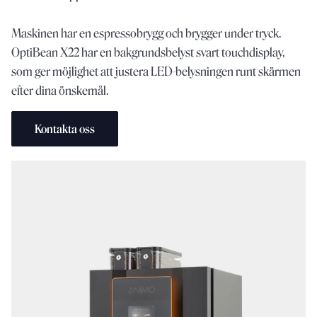
Maskinen
har
en
espressobrygg
och
brygger
under
tryck.
OptiBean
X22
har
en
bakgrundsbelyst
svart
touchdisplay,
som
ger
möjlighet
att
justera
LED-belysningen
runt
skärmen
efter
dina
önskemål.
Kontakta oss