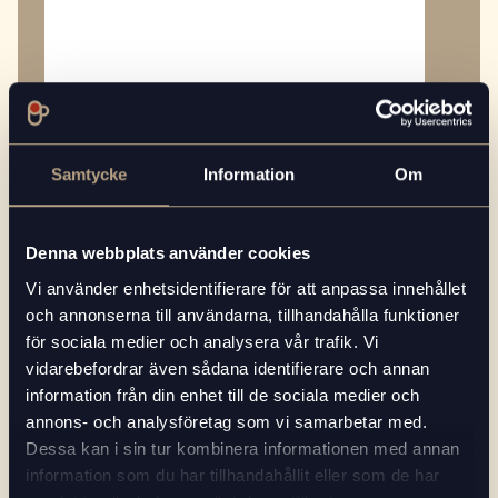
Samtycke
Information
Om
Välj ditt närmsta Beans in Cup-kontor
*
Välj Annan om din ort ej finns med i listan
Denna webbplats använder cookies
Vi använder enhetsidentifierare för att anpassa innehållet
och annonserna till användarna, tillhandahålla funktioner
I samband med att du kontaktar oss
för sociala medier och analysera vår trafik. Vi
godkänner du att vi får lagra dina
vidarebefordrar även sådana identifierare och annan
personuppgifter enligt vår
Integritetspolicy.
*
information från din enhet till de sociala medier och
annons- och analysföretag som vi samarbetar med.
Dessa kan i sin tur kombinera informationen med annan
information som du har tillhandahållit eller som de har