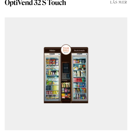
OptiVend 32 S Touch
LÄS MER