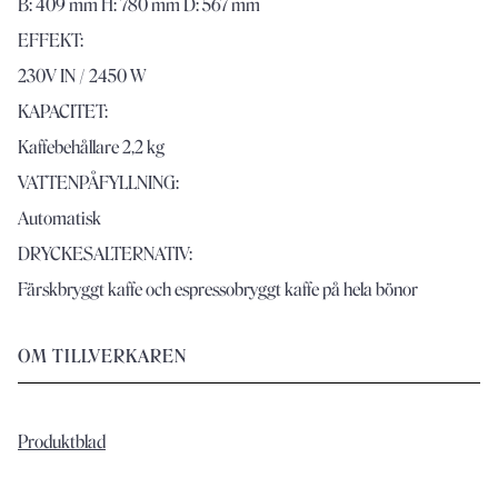
B: 409 mm H: 780 mm D: 567 mm
EFFEKT:
230V IN / 2450 W
KAPACITET:
Kaffebehållare 2,2 kg
VATTENPÅFYLLNING:
Automatisk
DRYCKESALTERNATIV:
Färskbryggt kaffe och espressobryggt kaffe på hela bönor
OM TILLVERKAREN
Produktblad