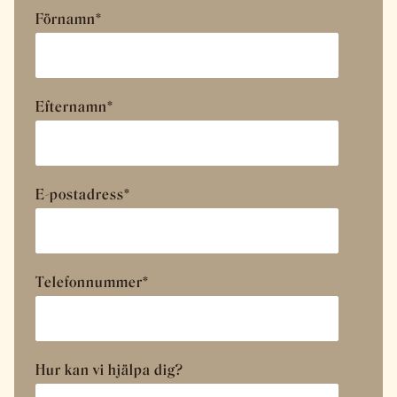
Förnamn
*
Efternamn
*
E-postadress
*
Telefonnummer
*
Hur kan vi hjälpa dig?