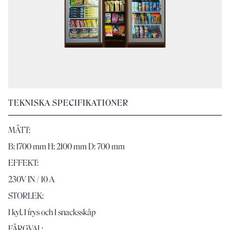
TEKNISKA SPECIFIKATIONER
MÅTT:
B: 1700 mm H: 2100 mm D: 700 mm
EFFEKT:
230V IN / 10 A
STORLEK:
1 kyl, 1 frys och 1 snacksskåp
FÄRGVAL: