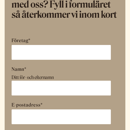
med oss? Fyll i formuläret
så återkommer vi inom kort
Företag
*
Namn
*
Ditt för- och efternamn
E-postadress
*