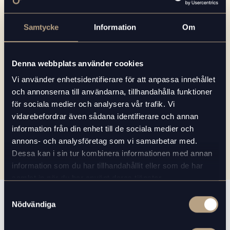
Samtycke
Information
Om
I samband med att du kontaktar oss
godkänner du att vi får lagra dina
Denna webbplats använder cookies
personuppgifter enligt
vår
Integritetspolicy
.
*
Vi använder enhetsidentifierare för att anpassa innehållet
och annonserna till användarna, tillhandahålla funktioner
för sociala medier och analysera vår trafik. Vi
vidarebefordrar även sådana identifierare och annan
information från din enhet till de sociala medier och
annons- och analysföretag som vi samarbetar med.
Dessa kan i sin tur kombinera informationen med annan
information som du har tillhandahållit eller som de har
samlat in när du har använt deras tjänster.
Samtyckesval
Relaterade produkter
Nödvändiga