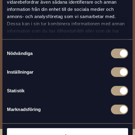
vidarebefordrar även sådana identifierare och annan
information från din enhet till de sociala medier och
annons- och analysföretag som vi samarbetar med.
Dessa kan i sin tur kombinera informationen med annan
information som du har tillhandahållit eller som de har
Hur får man godaste
samlat in när du har använt deras tjänster.
kaffet på jobbet?
Samtyckesval
Nödvändiga
Hur kaffet smakar beror på flera faktorer. Vilka bönor du
väljer, ditt lokala vatten, maskinen du använder och hur den
Inställningar
är inställd. Men mer än allt annat handlar det om
engagemang, godaste smaken är ett äkta hantverk. Våra
Statistik
smakexperter är helt dedikerade till detta och finns alltid
tillgängliga för ett smak-snack.
Marknadsföring