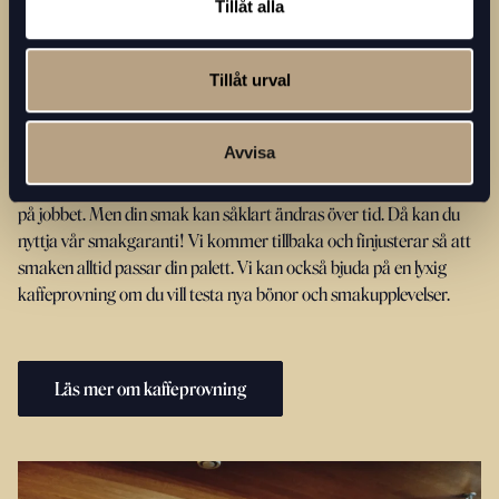
Tillåt alla
Tillåt urval
Alltid med smakgaranti
Avvisa
Att kalibrera maskinen så att kaffet har exakt den styrkan och
aromen som du vill ha är ett viktigt första steg till godaste kaffet
på jobbet. Men din smak kan såklart ändras över tid. Då kan du
nyttja vår smakgaranti! Vi kommer tillbaka och finjusterar så att
smaken alltid passar din palett. Vi kan också bjuda på en lyxig
kaffeprovning om du vill testa nya bönor och smakupplevelser.
Läs mer om kaffeprovning