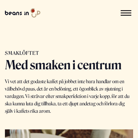
SMAKLÖFTET
Med smaken i centrum
Vi vet att det godaste kaffet på jobbet inte bara handlar om en
välbehövd paus, det är en belöning, ett ögonblick av njutning i
vardagen. Vi strävar efter smakperfektion i varje kopp, för att du
ska kunna luta dig tillbaka, ta ett djupt andetag och förlora dig
själv i kaffets rika arom.