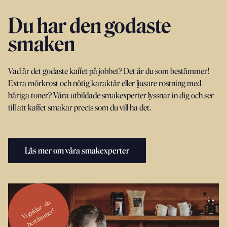
Du har den godaste
smaken
Vad är det godaste kaffet på jobbet? Det är du som bestämmer!
Extra mörkrost och nötig karaktär eller ljusare rostning med
bäriga toner? Våra utbildade smakexperter lyssnar in dig och ser
till att kaffet smakar precis som du vill ha det.
Läs mer om våra smakexperter
Vi
g
ar -
d
u
b
e
st
ä
m
m
ui
d
er!