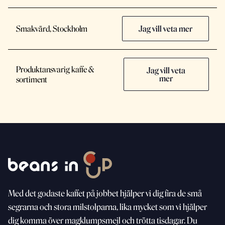
Smakvärd, Stockholm
Jag vill veta mer
Produktansvarig kaffe &
Jag vill veta
mer
sortiment
Med
det godaste kaffet på jobbet hjälper vi dig fira de små
segrarna och stora milstolparna, lika mycket som vi
hjälper
dig komma över magklumpsmejl och trötta
tisdagar. Du