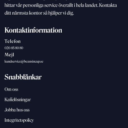
hittar vår personliga service överallt i hela landet. Kontakta
ditt närmsta kontor så hjälper vi dig.
Kontaktinformation
Telefon
020-85 80 80
Mejl
kundservice@beansincup.se
Snabblänkar
Om oss
Kaffelösningar
Jobba hos oss
Integritetspolicy