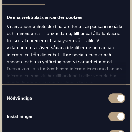
Denna webbplats använder cookies
Vi använder enhetsidentifierare för att anpassa innehållet
och annonserna till användarna, tillhandahålla funktioner
för sociala medier och analysera vår trafik. Vi
Kompetensutveckling
vidarebefordrar även sådana identifierare och annan
information från din enhet till de sociala medier och
Varje medarbetares resa är viktig, därför investerar vi i
annons- och analysföretag som vi samarbetar med.
Dessa kan i sin tur kombinera informationen med annan
kompetensutveckling. Nyckeln till framgång är att få
information som du har tillhandahållit eller som de har
träna och utvecklas inom sitt yrke men också att få
samlat in när du har använt deras tjänster.
vidga sina vyer och testa på nya områden. Hos oss har
Samtyckesval
vi utbildningsprogram och träning inom allt från smak
Nödvändiga
till service, för att du ska ha möjlighet att bli så vass
som möjligt på det du gör. Vårt företag växer
Inställningar
tillsammans med våra medarbetare – det är vår
övertygelse.