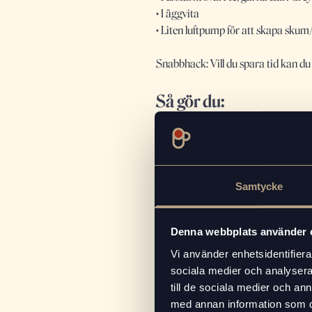
• 1 äggvita
• Liten luftpump för att skapa skum
Snabbhack: Vill du spara tid kan du 
Så gör du:
1. Ananassirap
Koka upp lika delar vatten, socker och
Samtycke
2. Bygg drinken
Häll espresso, ananas-sirap och citr
Tips: Släpp försiktigt ut trycket ge
Denna webbplats använder 
Vi använder enhetsidentifierar
3. Skapa bubblor
sociala medier och analysera 
Brygg ett starkt svart te och låt sval
till de sociala medier och a
luftigt skum/bubblor.
med annan information som du 