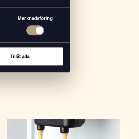
t lock över drinken – då får man en
Marknadsföring
Tillåt alla