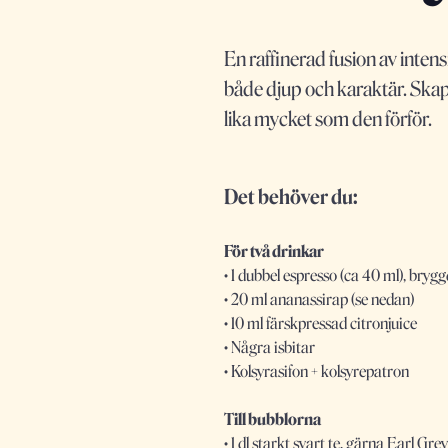
En raffinerad fusion av intens
både djup och karaktär. Ska
lika mycket som den förför.
Det behöver du:
För två drinkar
• 1 dubbel espresso (ca 40 ml), brygg
• 20 ml ananassirap (se nedan)
• 10 ml färskpressad citronjuice
• Några isbitar
• Kolsyrasifon + kolsyrepatron
Till bubblorna
• 1 dl starkt svart te, gärna Earl Grey