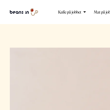
Kaffe på jobbet
Mat på jo