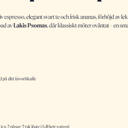
iv espresso, elegant svart te och frisk ananas, förhöjd av l
pad av
Lakis Psomas
, där klassiskt möter oväntat – en 
d på ditt favoritkaffe
 (ca 2 påsar/2 tsk löste i 1 dl hett vatten)