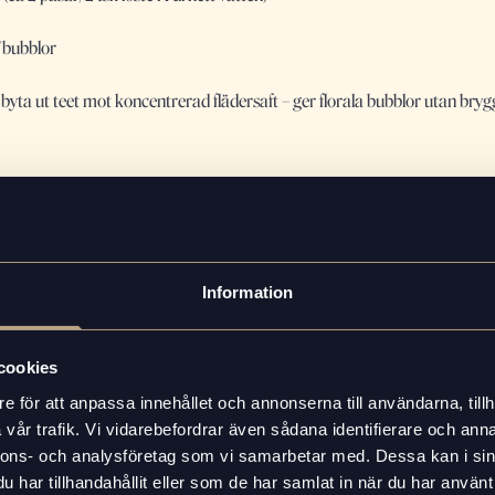
/bubblor
byta ut teet mot koncentrerad flädersaft – ger florala bubblor utan bryg
 färsk ananas i bitar (t.ex. 1 dl av varje). Låt sjuda ca 10 minuter. Sila oc
Information
onjuice i en kolsyresifon. Lägg i några isbitar och ladda med en kolsyrep
nom att spruta drycken i en karaff först – det kan komma med kraft från 
cookies
e för att anpassa innehållet och annonserna till användarna, tillh
vår trafik. Vi vidarebefordrar även sådana identifierare och anna
na. Blanda lika delar kallt te och äggvita (t.ex. 50/50). Använd en liten lu
nnons- och analysföretag som vi samarbetar med. Dessa kan i sin
har tillhandahållit eller som de har samlat in när du har använt 