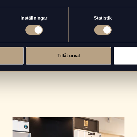
en i fina glas. Skeda försiktigt på bubblorna så att de lägger sig som et
Inställningar
Statistik
Tillåt urval