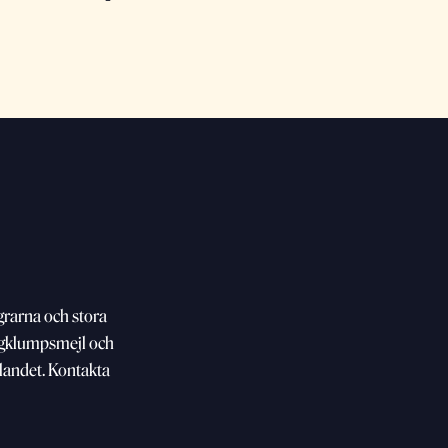
grarna och stora
agklumpsmejl och
a landet. Kontakta