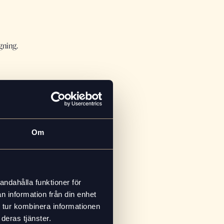
gning.
h låt svalna.
Om
atron.
sifonen.
andahålla funktioner för
n information från din enhet
ftpump för att forma upp ett lätt,
 tur kombinera informationen
deras tjänster.