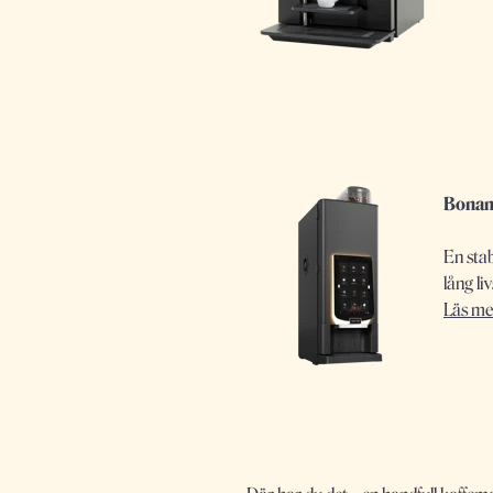
Bonam
En stab
lång li
Läs me