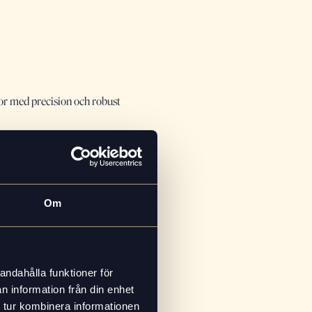
nor med precision och robust
Om
andahålla funktioner för
n information från din enhet
betsplatser utan att kompromissa
 tur kombinera informationen