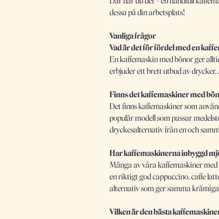
Där har du det – en handfull kaffem
dessa på din arbetsplats!
Vanliga frågor
Vad är det för fördel med en kaf
En kaffemaskin med bönor ger allti
erbjuder ett brett utbud av drycker. A
Finns det kaffemaskiner med bön
Det finns kaffemaskiner som använde
populär modell som passar medelstor
dryckesalternativ från en och sam
Har kaffemaskinerna inbyggd 
Många av våra kaffemaskiner med bö
en riktigt god cappuccino, caffe lat
alternativ som ger samma krämiga 
Vilken är den bästa kaffemaskin