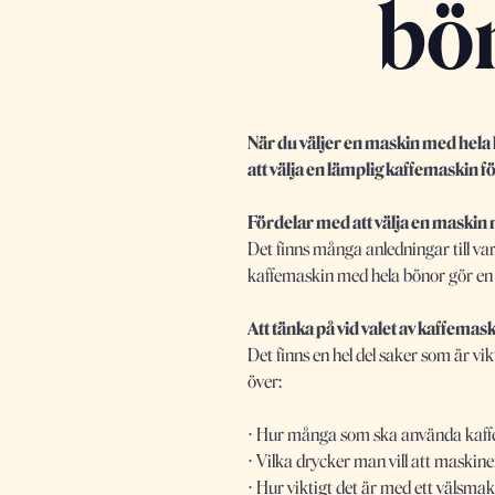
bön
När du väljer en maskin med hela 
att välja en lämplig kaffemaskin för
Fördelar med att välja en maskin
Det finns många anledningar till v
kaffemaskin med hela bönor gör en 
Att tänka på vid valet av kaffemas
Det finns en hel del saker som är vik
över:
⋅ Hur många som ska använda kaf
⋅ Vilka drycker man vill att maskine
⋅ Hur viktigt det är med ett välsma