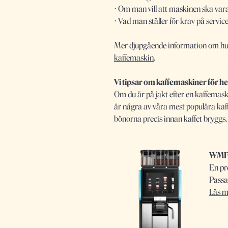
⋅ Om man vill att maskinen ska var
⋅ Vad man ställer för krav på servic
Mer djupgående information om hur ma
kaffemaskin
.
Vi tipsar om kaffemaskiner för h
Om du är på jakt efter en kaffemas
är några av våra mest populära kaf
bönorna precis innan kaffet bryggs
WMF 
En pr
Passar
Läs m