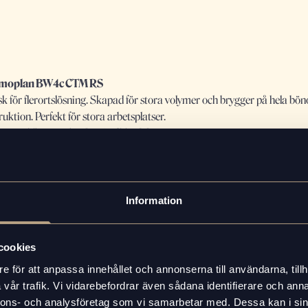
moplan BW4c CTM RS
isk för flerortslösning. Skapad för stora volymer och brygger på hela bö
uktion. Perfekt för stora arbetsplatser.
mer om Thermoplan BW4c CTM RS.
Information
cookies
e för att anpassa innehållet och annonserna till användarna, tillh
vår trafik. Vi vidarebefordrar även sådana identifierare och anna
mpakt helautomatisk maskin med stilren design. Perfekt för mindre ar
nnons- och analysföretag som vi samarbetar med. Dessa kan i sin