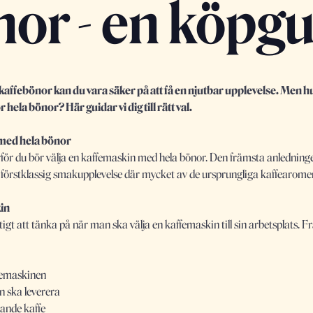
or - en köpg
kaffebönor kan du vara säker på att få en njutbar upplevelse. Men hu
 hela bönor? Här guidar vi dig till rätt val.
 med hela bönor
arför du bör välja en kaffemaskin med hela bönor. Den främsta anledni
förstklassig smakupplevelse där mycket av de ursprungliga kaffearomer
kin
tigt att tänka på när man ska välja en kaffemaskin till sin arbetsplats. Fr
femaskinen
n ska leverera
kande kaffe