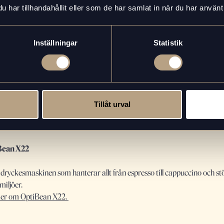
valiteten på kaffet.
har tillhandahållit eller som de har samlat in när du har använt 
er om Lua.
Inställningar
Statistik
Tillåt urval
Bean X22
-dryckesmaskinen som hanterar allt från espresso till cappuccino och s
miljöer.
er om OptiBean X22.