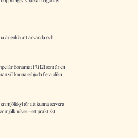
Förhoppningsvis passar någon av
na är enkla att använda och
mpel är
Bonamat FG 121
som är en
an vill kunna erbjuda flera olika
en mjölkkyl för att kunna servera
er mjölkpulver – ett praktiskt