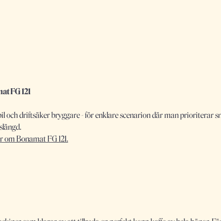
at FG 121
il och driftsäker bryggare - för enklare scenarion där man prioriterar
vslängd.
r om Bonamat FG 121.