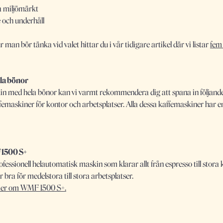
a miljömärkt
e och underhåll
n bör tänka vid valet hittar du i vår tidigare artikel där vi listar
fem 
ela bönor
kin med hela bönor kan vi varmt rekommendera dig att spana in följande
femaskiner för kontor och arbetsplatser. Alla dessa kaffemaskiner har 
.
1500 S+
ofessionell helautomatisk maskin som klarar allt från espresso till stora
 bra för medelstora till stora arbetsplatser.
er om WMF 1500 S+.