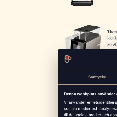
Ther
Ideal
konstr
Läs 
Samtycke
Denna webbplats använder 
Lua
Vi använder enhetsidentifierar
sociala medier och analysera 
En ko
till de sociala medier och a