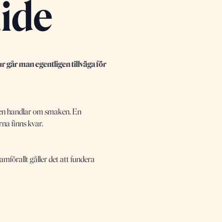
uide
r går man egentligen tillväga för
ngen handlar om smaken. En
na finns kvar.
amförallt gäller det att fundera