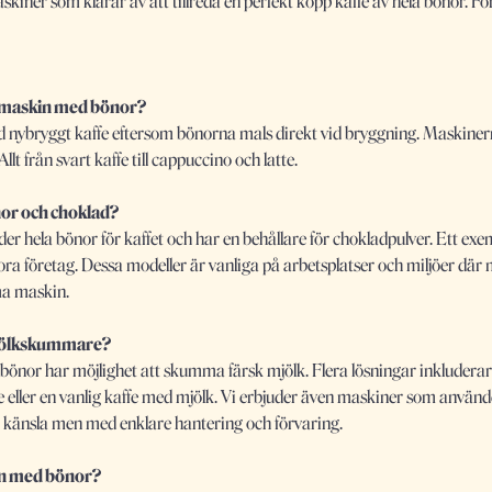
askiner som klarar av att tillreda en perfekt kopp kaffe av hela bönor. 
femaskin med bönor?
d nybryggt kaffe eftersom bönorna mals direkt vid bryggning. Maskiner
llt från svart kaffe till cappuccino och latte.
or och choklad?
r hela bönor för kaffet och har en behållare för chokladpulver. Ett exe
a företag. Dessa modeller är vanliga på arbetsplatser och miljöer där m
ma maskin.
mjölkskummare?
nor har möjlighet att skumma färsk mjölk. Flera lösningar inkluderar 
te eller en vanlig kaffe med mjölk. Vi erbjuder även maskiner som använd
känsla men med enklare hantering och förvaring.
en med bönor?