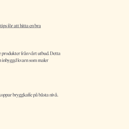
tips för att hitta en bra
 produkter från vårt utbud. Detta
en inbyggd kvarn som maler
 koppar bryggkaffe på bästa nivå.