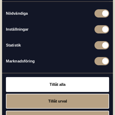
samlat in när du har använt deras tjänster.
Samtyckesval
Nödvändiga
Inställningar
Statistik
Marknadsföring
Tillåt alla
2021-12-05
Tillåt urval
ALLT OM KAFFE
Läs mer
Därför bör du inte förvara kaffebönor i