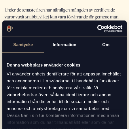
Under de senaste åren har nämligen mängden av certifierade
varor vuxit snabbt, vilket kan vara förvirrande för gemene man.
Med anledning av detta lät kaffeföretaget Arvid Nordquist
utomstående experter granska 21 olika hållbarhetscertifieringar.
Den slutgiltiga analysen visar vilka certifieringar som ger bäst
resultat på flest hållbarhetsmål, däribland löner, hälsa och
Samtycke
Information
Om
säkerhet, miljö- och klimatpåverkan samt jämställdhet.
I jämförelsen når Fairtrade och UTZ längst, tätt följda av Krav och
Denna webbplats använder cookies
Rainforest Alliance. Dessa certifieringar omfamnar
Vi använder enhetsidentifierare för att anpassa innehållet
hållbarhetsarbetet brett – de inkluderar både ekologiska,
och annonserna till användarna, tillhandahålla funktioner
ekonomiska och sociala aspekter i sina mål och standarder.
för sociala medier och analysera vår trafik. Vi
vidarebefordrar även sådana identifierare och annan
information från din enhet till de sociala medier och
annons- och analysföretag som vi samarbetar med.
Dessa kan i sin tur kombinera informationen med annan
RELATERAD LÄSNING
information som du har tillhandahållit eller som de har