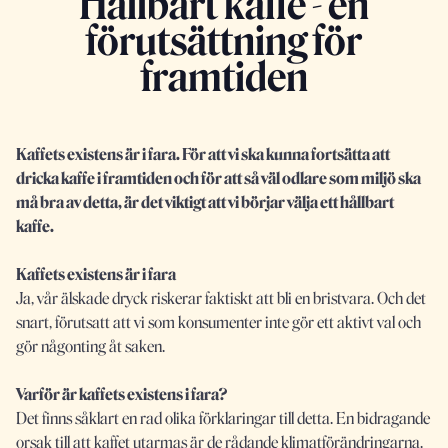
Hållbart kaffe - en
förutsättning för
framtiden
Kaffets existens är i fara. För att vi ska kunna fortsätta att
dricka kaffe i framtiden och för att så väl odlare som miljö ska
må bra av detta, är det viktigt att vi börjar välja ett hållbart
kaffe.
Kaffets existens är i fara
Ja, vår älskade dryck riskerar faktiskt att bli en bristvara. Och det
snart, förutsatt att vi som konsumenter inte gör ett aktivt val och
gör någonting åt saken.
Varför är kaffets existens i fara?
Det finns såklart en rad olika förklaringar till detta. En bidragande
orsak till att kaffet utarmas är de rådande klimatförändringarna.