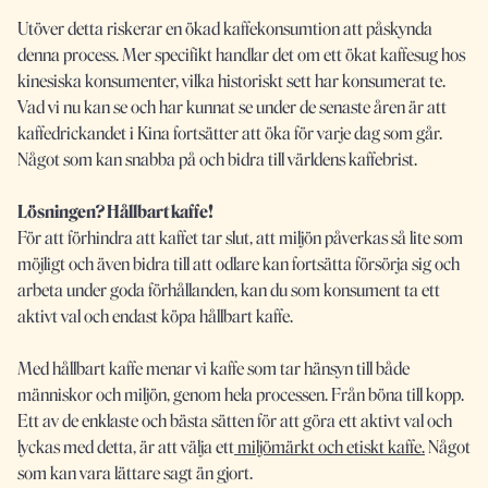
Utöver detta riskerar en ökad kaffekonsumtion att påskynda
denna process. Mer specifikt handlar det om ett ökat kaffesug hos
kinesiska konsumenter, vilka historiskt sett har konsumerat te.
Vad vi nu kan se och har kunnat se under de senaste åren är att
kaffedrickandet i Kina fortsätter att öka för varje dag som går.
Något som kan snabba på och bidra till världens kaffebrist.
Lösningen? Hållbart kaffe!
För att förhindra att kaffet tar slut, att miljön påverkas så lite som
möjligt och även bidra till att odlare kan fortsätta försörja sig och
arbeta under goda förhållanden, kan du som konsument ta ett
aktivt val och endast köpa hållbart kaffe.
Med hållbart kaffe menar vi kaffe som tar hänsyn till både
människor och miljön, genom hela processen. Från böna till kopp.
Ett av de enklaste och bästa sätten för att göra ett aktivt val och
lyckas med detta, är att välja ett
miljömärkt och etiskt kaffe.
Något
som kan vara lättare sagt än gjort.