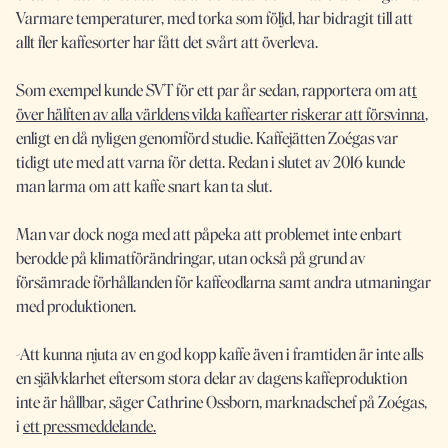
Varmare temperaturer, med torka som följd, har bidragit till att
allt fler kaffesorter har fått det svårt att överleva.
Som exempel kunde SVT för ett par år sedan, rapportera om at
t
över hälften av alla världens vilda kaffearter riskerar att försvinna
,
enligt en då nyligen genomförd studie. Kaffejätten Zoégas var
tidigt ute med att varna för detta. Redan i slutet av 2016 kunde
man larma om att kaffe snart kan ta slut.
Man var dock noga med att påpeka att problemet inte enbart
berodde på klimatförändringar, utan också på grund av
försämrade förhållanden för kaffeodlarna samt andra utmaningar
med produktionen.
-
Att kunna njuta av en god kopp kaffe även i framtiden är inte alls
en självklarhet eftersom stora delar av dagens kaffeproduktion
inte är hållbar, säger Cathrine Ossborn, marknadschef på Zoégas,
i
ett pressmeddelande.