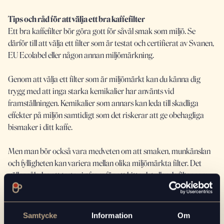
Tips och råd för att välja ett bra kaffefilter
Ett bra kaffefilter bör göra gott för såväl smak som miljö. Se
därför till att välja ett filter som är testat och certifierat av Svanen,
EU Ecolabel eller någon annan miljömärkning.
Genom att välja ett filter som är miljömärkt kan du känna dig
trygg med att inga starka kemikalier har använts vid
framställningen. Kemikalier som annars kan leda till skadliga
effekter på miljön samtidigt som det riskerar att ge obehagliga
bismaker i ditt kaffe.
Men man bör också vara medveten om att smaken, munkänslan
och fylligheten kan variera mellan olika miljömärkta filter. Det
gäller således att testa sig fram för att hitta det eller de filter som
tilltalar just dina smaklökar.
Samtycke
Information
Om