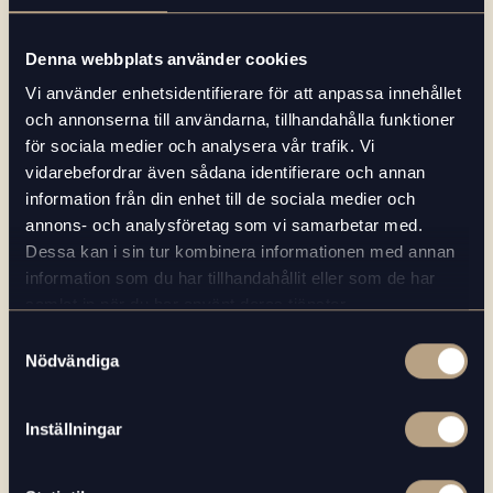
Denna webbplats använder cookies
Vi använder enhetsidentifierare för att anpassa innehållet
RELATERAD LÄSNING
och annonserna till användarna, tillhandahålla funktioner
för sociala medier och analysera vår trafik. Vi
vidarebefordrar även sådana identifierare och annan
information från din enhet till de sociala medier och
annons- och analysföretag som vi samarbetar med.
Dessa kan i sin tur kombinera informationen med annan
information som du har tillhandahållit eller som de har
samlat in när du har använt deras tjänster.
Samtyckesval
Nödvändiga
Inställningar