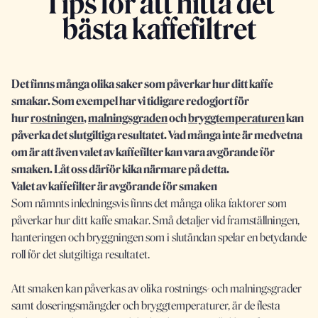
Tips för att hitta det
bästa kaffefiltret
Det finns många olika saker som påverkar hur ditt kaffe
smakar. Som exempel har vi tidigare redogjort för
hur
rostningen
,
malningsgraden
och
bryggtemperaturen
kan
påverka det slutgiltiga resultatet. Vad många inte är medvetna
om är att även valet av kaffefilter kan vara avgörande för
smaken. Låt oss därför kika närmare på detta.
Valet av kaffefilter är avgörande för smaken
Som nämnts inledningsvis finns det många olika faktorer som
påverkar hur ditt kaffe smakar. Små detaljer vid framställningen,
hanteringen och bryggningen som i slutändan spelar en betydande
roll för det slutgiltiga resultatet.
Att smaken kan påverkas av olika rostnings- och malningsgrader
samt doseringsmängder och bryggtemperaturer, är de flesta