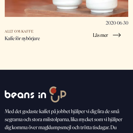
2020-06-30
ALLT OM KAFFE
Läs mer
Kaffe för nybörjare
Med
det godaste kaffet på jobbet hjälper vi dig fira de små
segrarna och stora milstolparna, lika mycket som vi
hjälper
dig komma över magklumpsmejl och trötta
tisdagar. Du