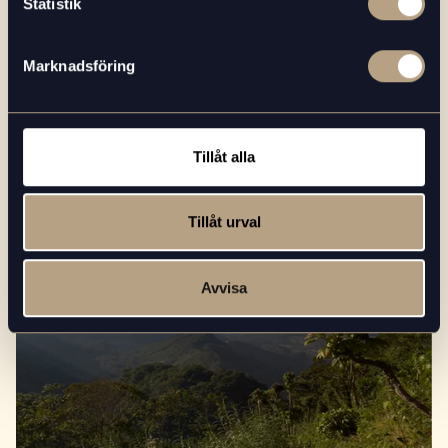
Statistik
2021-07-28
Marknadsföring
ALLT OM KAFFE
Läs mer
5 tips för att hitta de bästa kaffebönorna
Tillåt alla
Tillåt urval
Avvisa