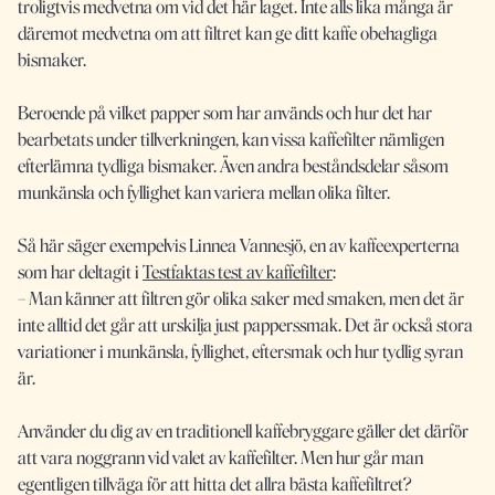
troligtvis medvetna om vid det här laget. Inte alls lika många är
däremot medvetna om att filtret kan ge ditt kaffe obehagliga
bismaker.
Beroende på vilket papper som har används och hur det har
bearbetats under tillverkningen, kan vissa kaffefilter nämligen
efterlämna tydliga bismaker. Även andra beståndsdelar såsom
munkänsla och fyllighet kan variera mellan olika filter.
Så här säger exempelvis Linnea Vannesjö, en av kaffeexperterna
som har deltagit i
Testfaktas test av kaffefilter
:
– Man känner att filtren gör olika saker med smaken, men det är
inte alltid det går att urskilja just papperssmak. Det är också stora
variationer i munkänsla, fyllighet, eftersmak och hur tydlig syran
är.
Använder du dig av en traditionell kaffebryggare gäller det därför
att vara noggrann vid valet av kaffefilter. Men hur går man
egentligen tillväga för att hitta det allra bästa kaffefiltret?