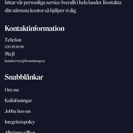
hittar vår personliga service överallt i hela landet. Kontakta
ditt närmsta kontor så hjälper vi dig.
Kontaktinformation
Telefon
020-85 80 80
Mejl
kundservice@beansincup.se
Snabblänkar
Om oss
Kaffelösningar
Jobba hos oss
Integritetspolicy
Allmänna villkor