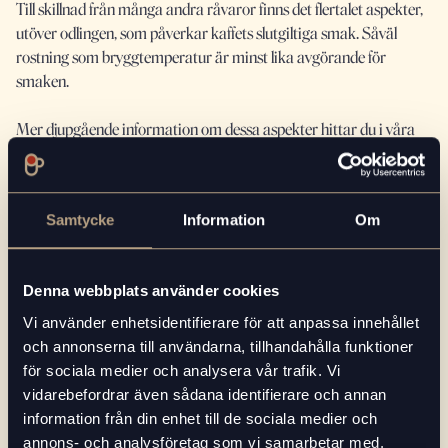
Till skillnad från många andra råvaror finns det flertalet aspekter,
utöver odlingen, som påverkar kaffets slutgiltiga smak. Såväl
rostning som bryggtemperatur är minst lika avgörande för
smaken.
Mer djupgående information om dessa aspekter hittar du i våra
tidigare artiklar:
Rostning av kaffe – avgörande för smaken
Samtycke
Information
Om
Därför är det viktigt med rätt bryggtemperatur
11. Kaffe är mycket känsligt
Denna webbplats använder cookies
Kaffe är en väldigt känslig råvara. Hanteras det på fel sätt kan det
snabbt tappa sina ursprungliga smaker. För producenterna är det
Vi använder enhetsidentifierare för att anpassa innehållet
därför viktigt att tänka på hur de fraktar och förvarar såväl hela
och annonserna till användarna, tillhandahålla funktioner
bönor som malet kaffe. Men det är också lika viktigt att du som
för sociala medier och analysera vår trafik. Vi
konsument tänker på förvaringen.
vidarebefordrar även sådana identifierare och annan
information från din enhet till de sociala medier och
Du hittar fler intressanta fakta och tips på hur du bäst förvarar
annons- och analysföretag som vi samarbetar med.