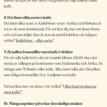
ansvar och gör ett mer aktivt val genom att välja
hållbart odlat
kaffe.
8. Det finns olika sorters kaffe
Det finns olika typer av kaffebönor, varav Arabica och Robusta är
två av de mest dominerade. För att lära dig mer om dessa bönor
och vad som skiljer dem åt, kan du med fördel läsa vår tidigare
artikel ”
Kaffebönor – olika sorter
”.
9. Brasilien framställer mest kaffe i världen
För att odla kaffe krävs det ett tropiskt klimat. Därför sker den
mesta av odlingen på kontinenter som Sydamerika och Afrika. Så
många som 70 länder odlar kaffe. Allra mest odlas det i Brasilien,
som årligen framställer över 3 miljoner ton kaffe.
Du kan läsa mer om detta i vår artikel ”
Vilket land producerar
mest kaffe?
”.
10. Många aspekter påverkar den slutliga smaken