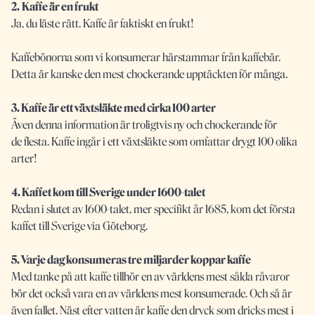
2.
Kaffe är en frukt
Ja, du läste rätt. Kaffe är faktiskt en frukt!
Kaffebönorna som vi konsumerar härstammar från kaffebär.
Detta är kanske den mest chockerande upptäckten för många.
3. Kaffe är ett växtsläkte med cirka 100 arter
Även denna information är troligtvis ny och chockerande för
de flesta. Kaffe ingår i ett växtsläkte som omfattar drygt 100 olika
arter!
4. Kaffet kom till Sverige under 1600-talet
Redan i slutet av 1600-talet, mer specifikt år 1685, kom det första
kaffet till Sverige via Göteborg.
5. Varje dag konsumeras tre miljarder koppar kaffe
Med tanke på att kaffe tillhör en av världens mest sålda råvaror
bör det också vara en av världens mest konsumerade. Och så är
även fallet. Näst efter vatten är kaffe den dryck som dricks mest i