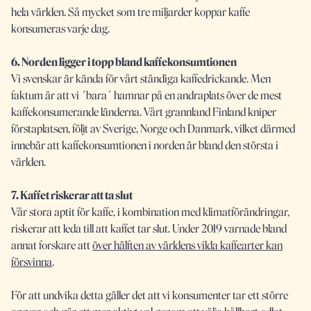
hela världen. Så mycket som tre miljarder koppar kaffe
konsumeras varje dag.
6. Norden ligger i topp bland kaffekonsumtionen
Vi svenskar är kända för vårt ständiga kaffedrickande. Men
faktum är att vi ´bara´ hamnar på en andraplats över de mest
kaffekonsumerande länderna. Vårt grannland Finland kniper
förstaplatsen, följt av Sverige, Norge och Danmark, vilket därmed
innebär att kaffekonsumtionen i norden är bland den största i
världen.
7. Kaffet riskerar att ta slut
Vår stora aptit för kaffe, i kombination med klimatförändringar,
riskerar att leda till att kaffet tar slut. Under 2019 varnade bland
annat forskare att
över hälften av världens vilda kaffearter kan
försvinna
.
För att undvika detta gäller det att vi konsumenter tar ett större