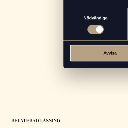
Chokladvariant:
Mixa ner 1 tsk
Samtyckesval
Extra krämig:
Använd baristaha
Nödvändiga
Koffeinfri:
Byt ut espresson mot k
Denna banan- och espressosmooth
Perfekt när du vill ha något sna
Avvisa
Gillade du det här receptet?
U
RELATERAD LÄSNING