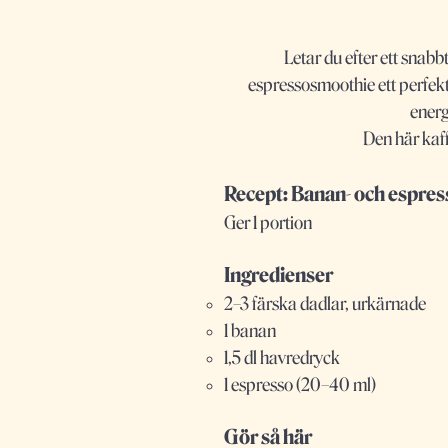
Letar du efter ett sna
espressosmoothie ett perfekt
energ
Den här kaff
Recept: Banan- och espre
Ger 1 portion
Ingredienser
2–3 färska dadlar, urkärnade
1 banan
1,5 dl havredryck
1 espresso (20–40 ml)
Gör så här