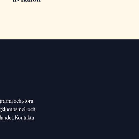
grarna och stora
agklumpsmejl och
a landet. Kontakta