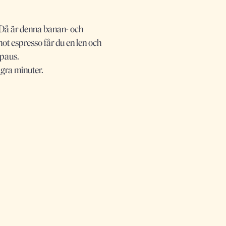
 Då är denna banan- och
ot espresso får du en len och
spaus.
ågra minuter.