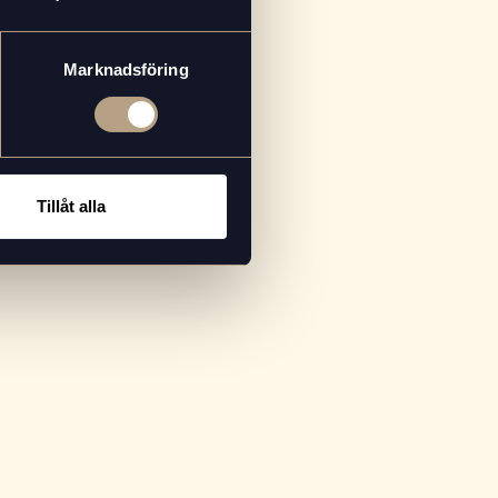
Marknadsföring
tma i en och samma dryck.
Tillåt alla
 vår
Coffee Collection.