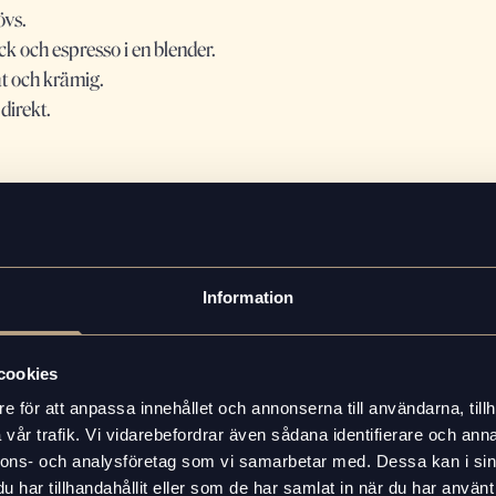
övs.
k och espresso i en blender.
lät och krämig.
 direkt.
g och krämig konsistens medan dadlarna bidrar med naturlig sö
ffekaraktär som balanserar sötman och gör smoothien både uppig
Information
ra kall och tjock smoothie.
n du mixar.
 kan du tillsätta några isbitar.
cookies
 hur stark kaffesmak du önskar.
e för att anpassa innehållet och annonserna till användarna, tillh
vår trafik. Vi vidarebefordrar även sådana identifierare och anna
nnons- och analysföretag som vi samarbetar med. Dessa kan i sin
 skopa vaniljprotein.
har tillhandahållit eller som de har samlat in när du har använt 