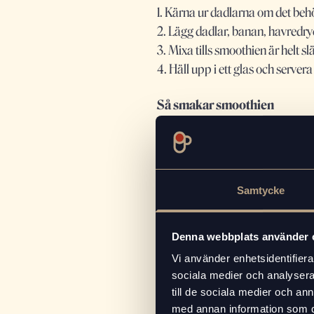
1. Kärna ur dadlarna om det beh
2. Lägg dadlar, banan, havredryc
3. Mixa tills smoothien är helt s
4. Häll upp i ett glas och servera
Så smakar smoothien
Den mogna bananen ger en fylli
Espresson tillför en härlig ka
Tips för bästa resultat
Samtycke
Använd en fryst banan för en ext
Låt espresson svalna något inna
Vill du ha en fylligare konsistens
Denna webbplats använder 
Justera mängden espresso efter
Vi använder enhetsidentifierar
sociala medier och analysera 
Variationer
till de sociala medier och a
Proteinrik version:
Tillsätt en
med annan information som du 