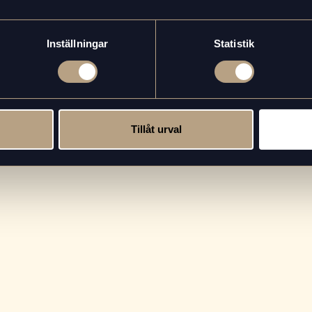
 kakao.
vredryck eller en skvätt kokosmjölk.
Inställningar
Statistik
offeinfritt kaffe.
ie är ett enkelt sätt att kombinera frukt, kaffe och naturlig sö
bbt, gott och energigivande.
Tillåt urval
pptäck fler inspirerande kafferecept och kreativa kaffedrinkar i