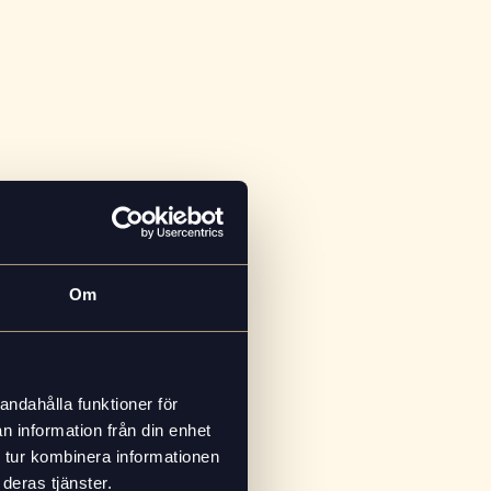
tma och karamelltoner.
gande och smakrik.
Om
andahålla funktioner för
n information från din enhet
 tur kombinera informationen
deras tjänster.