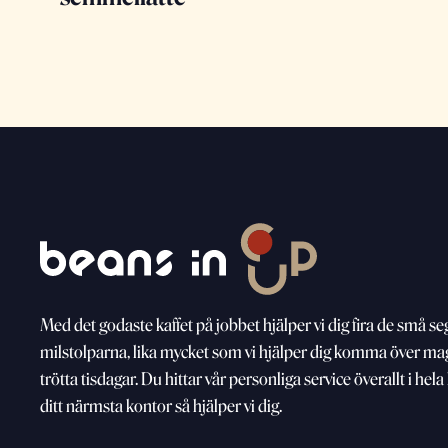
Med
det godaste kaffet på jobbet hjälper vi dig fira de små
se
milstolparna, lika mycket som vi
hjälper dig komma över m
trötta
tisdagar. Du hittar vår personliga service överallt i hel
ditt närmsta kontor så hjälper vi dig.