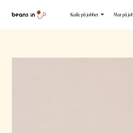
Kaffe på jobbet
Mat på jo