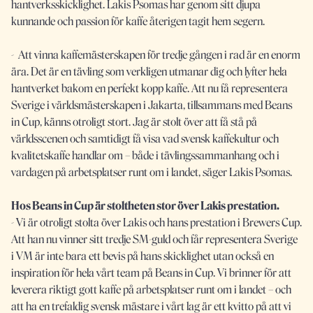
hantverksskicklighet. Lakis Psomas har genom sitt djupa
kunnande och passion för kaffe återigen tagit hem segern.
- Att vinna kaffemästerskapen för tredje gången i rad är en enorm
ära. Det är en tävling som verkligen utmanar dig och lyfter hela
hantverket bakom en perfekt kopp kaffe. Att nu få representera
Sverige i världsmästerskapen i Jakarta, tillsammans med Beans
in Cup, känns otroligt stort. Jag är stolt över att få stå på
världsscenen och samtidigt få visa vad svensk kaffekultur och
kvalitetskaffe handlar om – både i tävlingssammanhang och i
vardagen på arbetsplatser runt om i landet, säger Lakis Psomas.
Hos Beans in Cup är stoltheten stor över Lakis prestation.
- Vi är otroligt stolta över Lakis och hans prestation i Brewers Cup.
Att han nu vinner sitt tredje SM-guld och får representera Sverige
i VM är inte bara ett bevis på hans skicklighet utan också en
inspiration för hela vårt team på Beans in Cup. Vi brinner för att
leverera riktigt gott kaffe på arbetsplatser runt om i landet – och
att ha en trefaldig svensk mästare i vårt lag är ett kvitto på att vi