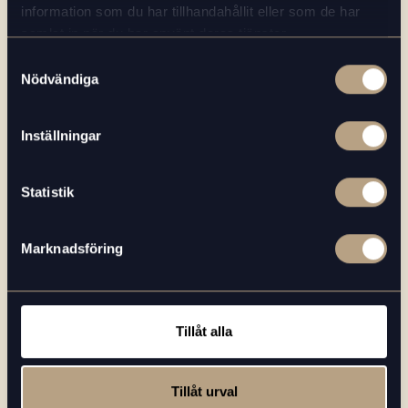
information som du har tillhandahållit eller som de har
samlat in när du har använt deras tjänster.
Samtyckesval
Nödvändiga
Inställningar
Statistik
Marknadsföring
2020-09-19
Tillåt alla
PRESS & MEDIA
Läs mer
Beans in Cup AB förvärvar
kaffeverksamheten av Bonhagen AB
Tillåt urval