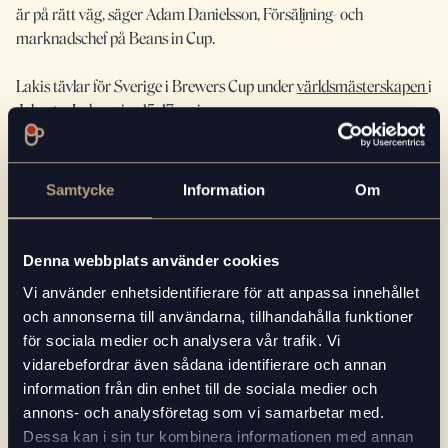
är på rätt väg, säger Adam Danielsson, Försäljning- och
marknadschef på Beans in Cup.
Lakis tävlar för Sverige i Brewers Cup under
världsmästerskapen
i
Jakarta, Indonesien 15–17 maj.
För mer information:
Adam Danielsson
Samtycke
Information
Om
Försäljnings- och marknadschef på Beans in Cup
Telefon: 073-637 13 50
E-post: adam.danielsson@beansincup.se
Denna webbplats använder cookies
Vi använder enhetsidentifierare för att anpassa innehållet
och annonserna till användarna, tillhandahålla funktioner
för sociala medier och analysera vår trafik. Vi
vidarebefordrar även sådana identifierare och annan
RELATERAD LÄSNING
information från din enhet till de sociala medier och
annons- och analysföretag som vi samarbetar med.
Dessa kan i sin tur kombinera informationen med annan