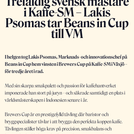
Trefaldig svensk mästare
i Kaffe-SM – Lakis
Psomas tar Beans in Cup
till VM
I helgen tog Lakis Psomas, Marknads- och innovationschef på
Beans in Cup hem vinsten i Brewers Cup på Kaffe-SM i Växjö –
för tredje året i rad.
Med sin skarpa smakpalett och passion för kaffehantverket
imponerade han stort på juryn – och säkrade samtidigt en plats i
världsmästerskapen i Indonesien senare i år.
Brewers Cup är en prestigefylld tävling där baristor och
bryggspecialister tävlar i att brygga den perfekta koppen kaffe.
Tävlingen ställer höga krav på precision, smakbalans och