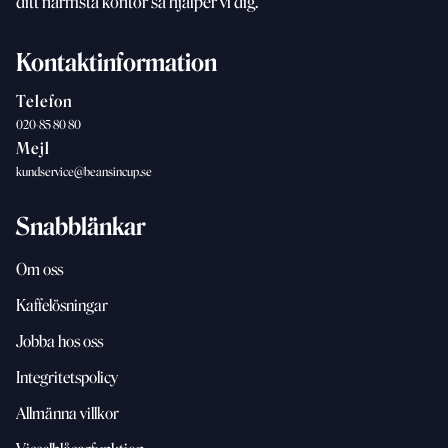
ditt närmsta kontor så hjälper vi dig.
Kontaktinformation
Telefon
020-85 80 80
Mejl
kundservice@beansincup.se
Snabblänkar
Om oss
Kaffelösningar
Jobba hos oss
Integritetspolicy
Allmänna villkor