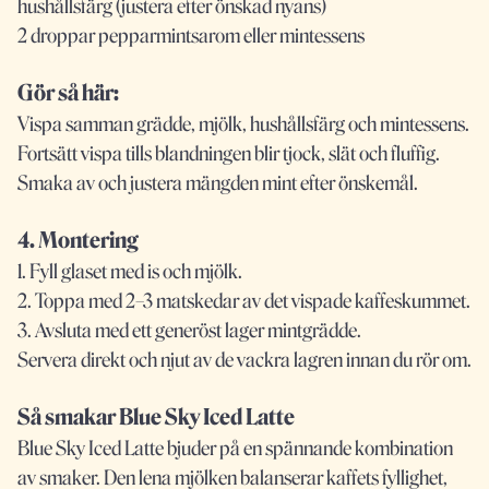
hushållsfärg (justera efter önskad nyans)
2 droppar pepparmintsarom eller mintessens
Gör så här:
Vispa samman grädde, mjölk, hushållsfärg och mintessens.
Fortsätt vispa tills blandningen blir tjock, slät och fluffig.
Smaka av och justera mängden mint efter önskemål.
4. Montering
1. Fyll glaset med is och mjölk.
2. Toppa med 2–3 matskedar av det vispade kaffeskummet.
3. Avsluta med ett generöst lager mintgrädde.
Servera direkt och njut av de vackra lagren innan du rör om.
Så smakar Blue Sky Iced Latte
Blue Sky Iced Latte bjuder på en spännande kombination
av smaker. Den lena mjölken balanserar kaffets fyllighet,