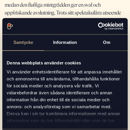
medan den fluffiga mintgrädden ger en sval och
uppfriskande avslutning. Trots sitt spektakulära utseende
är drinken enkel att göra hemma och kräver bara några få
ingredienser.
Samtycke
Information
Om
Variationer
Koffeinfri version:
Använd koffeinfritt snabbkaffe.
Extra söt:
Ringla lite honung över mintgrädden innan
Denna webbplats använder cookies
servering.
Vi använder enhetsidentifierare för att anpassa innehållet
Vegansk variant:
Byt ut mjölk och grädde mot
och annonserna till användarna, tillhandahålla funktioner
växtbaserade alternativ som havre- eller kokosprodukter.
för sociala medier och analysera vår trafik. Vi
Mer färg:
Justera mängden spirulina/hushållsfärg för en
vidarebefordrar även sådana identifierare och annan
djupare turkos eller himmelsblå nyans.
information från din enhet till de sociala medier och
annons- och analysföretag som vi samarbetar med.
Blue Sky Iced Latte är den perfekta kombinationen av
Dessa kan i sin tur kombinera informationen med annan
kaffe, dessert och konstverk i ett glas. Oavsett om du gör
information som du har tillhandahållit eller som de har
samlat in när du har använt deras tjänster.
den för Instagram, som eftermiddagsfika eller som en festlig