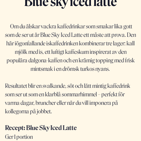
Blue sky iced latte
Om du älskar vackra kaffedrinkar som smakar lika gott
som de ser ut är Blue Sky Iced Latte ett måste att prova. Den
här iögonfallande iskaffedrinken kombinerar tre lager: kall
mjölk med is, ett luftigt kaffeskum inspirerat av den
populära dalgona-kaffen och en krämig topping med frisk
mintsmak i en drömsk turkos nyans.
Resultatet blir en svalkande, söt och lätt mintig kaffedrink
som ser ut som en klarblå sommarhimmel – perfekt för
varma dagar, bruncher eller när du vill imponera på
kollegorna på jobbet.
Recept: Blue Sky Iced Latte
Ger 1 portion