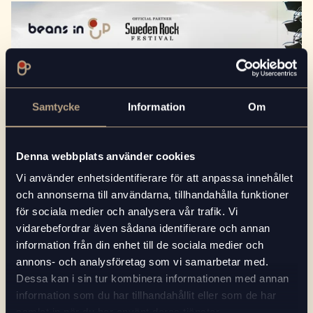
Samtycke
Information
Om
Denna webbplats använder cookies
Vi använder enhetsidentifierare för att anpassa innehållet
och annonserna till användarna, tillhandahålla funktioner
för sociala medier och analysera vår trafik. Vi
vidarebefordrar även sådana identifierare och annan
information från din enhet till de sociala medier och
2022-05-30
annons- och analysföretag som vi samarbetar med.
Dessa kan i sin tur kombinera informationen med annan
NYHETER
information som du har tillhandahållit eller som de har
Läs mer
Beans in Cup är officiell partner till Sweden
Rock Festival
samlat in när du har använt deras tjänster.