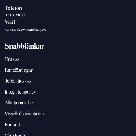
Telefon
020-85 80 80
Mejl
kundservice@beansincup.se
Snabblänkar
Om oss
Kaffelösningar
Jobba hos oss
Integritetspolicy
Allmänna villkor
Visselblåsarfunktion
Kontakt
Våra kontor