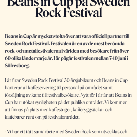
Beans in Cup på Sweden
Rock Festival
Beans in Cup är mycket stolta över att vara officiell partner till
Sweden Rock Festival. Festivalen är en av de mest berömda
rock- och metalfestivalerna i världen med besökare från över
60 olika länder varje år. I år pågår festivalen mellan 7–10 juni i
Sölvesborg.
I år firar Sweden Rock Festival 30-årsjubileum och Beans in Cup
hanterar all kaffeservering till personal på området samt
försäljning av kaffe till festivalbesökare. Nytt för i år är att Beans in
Cup har utökat synligheten på det publika området. Vi kommer
att finnas på plats med kaffestugor, kafferyggsäckar och
kaffebarer runt om på festivalområdet.
- Vi har ett tätt samarbete med Sweden Rock som utvecklas och