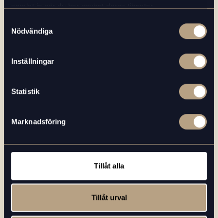
samlat in när du har använt deras tjänster.
Samtyckesval
Nödvändiga
Inställningar
Statistik
Marknadsföring
Tillåt alla
2022-06-16
Tillåt urval
PRESS & MEDIA
Läs mer
Beans in Cup förvärvar Jahwa Fikaservice i