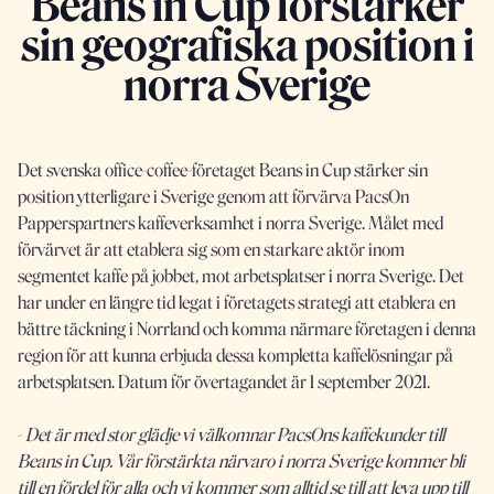
Beans in Cup förstärker
sin geografiska position i
norra Sverige
Det svenska office-coffee-företaget Beans in Cup stärker sin
position ytterligare i Sverige genom att förvärva PacsOn
Papperspartners kaffeverksamhet i norra Sverige. Målet med
förvärvet är att etablera sig som en starkare aktör inom
segmentet kaffe på jobbet, mot arbetsplatser i norra Sverige. Det
har under en längre tid legat i företagets strategi att etablera en
bättre täckning i Norrland och komma närmare företagen i denna
region för att kunna erbjuda dessa kompletta kaffelösningar på
arbetsplatsen. Datum för övertagandet är 1 september 2021.
-
Det är med stor glädje vi välkomnar PacsOns kaffekunder till
Beans in Cup. Vår förstärkta närvaro i norra Sverige kommer bli
till en fördel för alla och vi kommer som alltid se till att leva upp till