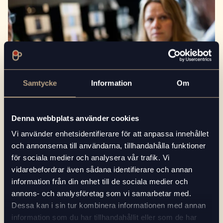
Samtycke
Information
Om
Denna webbplats använder cookies
Vi använder enhetsidentifierare för att anpassa innehållet
och annonserna till användarna, tillhandahålla funktioner
för sociala medier och analysera vår trafik. Vi
vidarebefordrar även sådana identifierare och annan
2021-08-18
information från din enhet till de sociala medier och
annons- och analysföretag som vi samarbetar med.
PRESS & MEDIA
Läs mer
Dessa kan i sin tur kombinera informationen med annan
Beans in Cup förstärker sin geografiska
position i södra Sverige
information som du har tillhandahållit eller som de har