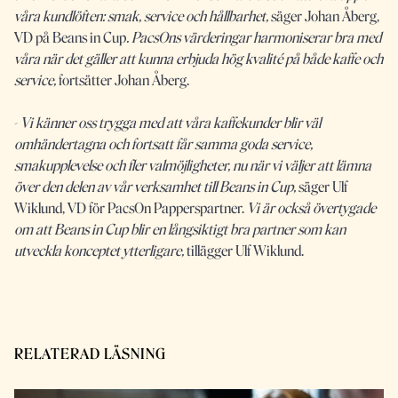
våra kundlöften: smak, service och hållbarhet,
säger Johan Åberg,
VD på Beans in Cup
. PacsOns värderingar harmoniserar bra med
våra när det gäller att kunna erbjuda hög kvalité på både kaffe och
service,
fortsätter Johan Åberg.
-
Vi känner oss trygga med att våra kaffekunder blir väl
omhändertagna och fortsatt får samma goda service,
smakupplevelse och fler valmöjligheter, nu när vi väljer att lämna
över den delen av vår verksamhet till Beans in Cup,
säger Ulf
Wiklund, VD för PacsOn Papperspartner.
Vi är också övertygade
om att Beans in Cup blir en långsiktigt bra partner som kan
utveckla konceptet ytterligare,
tillägger Ulf Wiklund.
RELATERAD LÄSNING