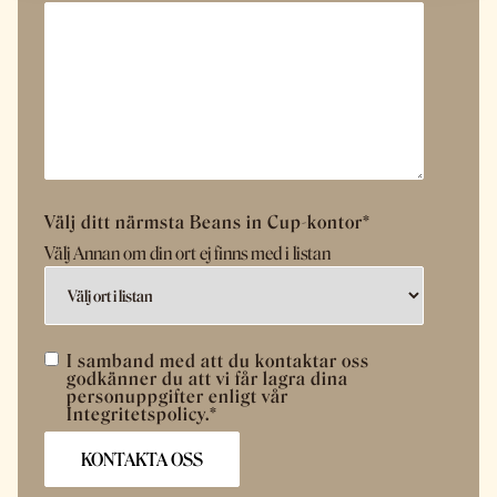
Välj ditt närmsta Beans in Cup-kontor
*
Välj Annan om din ort ej finns med i listan
I samband med att du kontaktar oss
godkänner du att vi får lagra dina
personuppgifter enligt vår
Integritetspolicy.
*