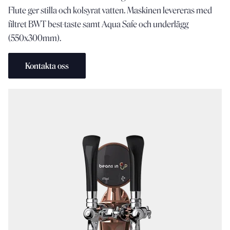
Flute
ger
stilla
och
kolsyrat
vatten.
Maskinen
levereras
med
filtret
BWT
best-
taste
samt
Aqua
Safe
och
underlägg
(550x300mm).
Kontakta oss