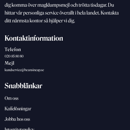
dig komma över magklumpsmejl och trötta
tisdagar. Du
hittar vår personliga service överallt i hela landet. Kontakta
ditt närmsta kontor så hjälper vi dig.
Kontaktinformation
Telefon
020-85 80 80
Mejl
kundservice@beansincup.se
Snabblänkar
Om oss
Kaffelösningar
Jobba hos oss
Integritetspolicy