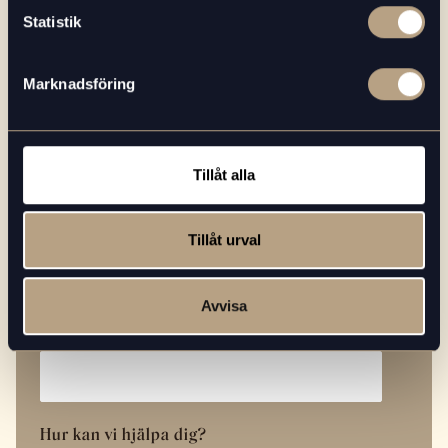
Statistik
Förnamn
*
Marknadsföring
Efternamn
*
Tillåt alla
E-postadress
*
Tillåt urval
Avvisa
Telefonnummer
*
Hur kan vi hjälpa dig?