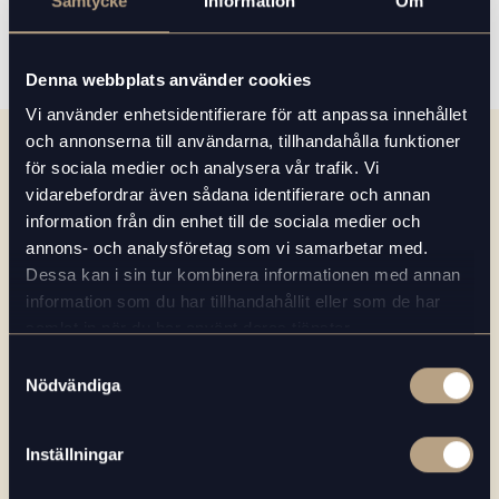
Samtycke
Information
Om
Denna webbplats använder cookies
Vi använder enhetsidentifierare för att anpassa innehållet
och annonserna till användarna, tillhandahålla funktioner
för sociala medier och analysera vår trafik. Vi
vidarebefordrar även sådana identifierare och annan
information från din enhet till de sociala medier och
Vill du komma i kontakt
annons- och analysföretag som vi samarbetar med.
Dessa kan i sin tur kombinera informationen med annan
med oss? Fyll i formuläret
information som du har tillhandahållit eller som de har
så återkommer vi inom kort
samlat in när du har använt deras tjänster.
Samtyckesval
Nödvändiga
Företag
Inställningar