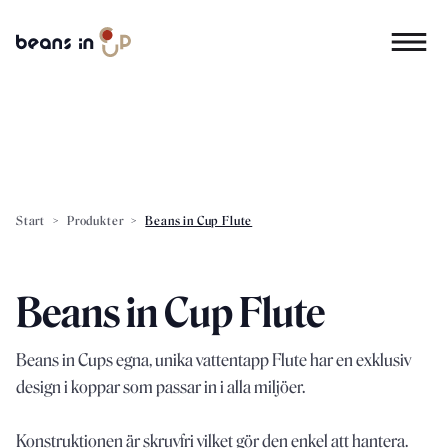
Start
>
Produkter
>
Beans in Cup Flute
Beans in Cup Flute
Beans
in
Cups
egna,
unika
vattentapp
Flute
har
en
exklusiv
design
i
koppar
som
passar
in
i
alla
miljöer.
Konstruktionen
är
skruvfri
vilket
gör
den
enkel
att
hantera.