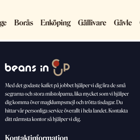
länge
Borås
Enköping
Gällivare
Gävl
Med
det godaste kaffet på jobbet hjälper vi dig fira de små
segrarna och stora milstolparna, lika mycket som vi
hjälper
dig komma över magklumpsmejl och trötta
tisdagar. Du
hittar vår personliga service överallt i hela landet. Kontakta
ditt närmsta kontor så hjälper vi dig.
Kontaktinformation