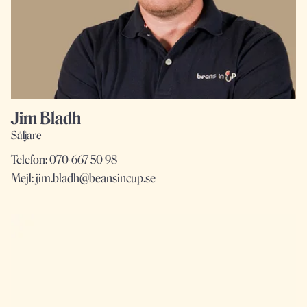
Jim Bladh
Säljare
Telefon:
070-667 50 98
Mejl:
jim.bladh@beansincup.se