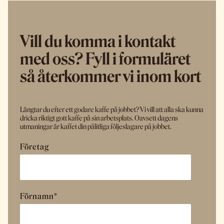
Vill du komma i kontakt
med oss? Fyll i formuläret
så återkommer vi inom kort
Längtar du efter ett godare kaffe på jobbet? Vi vill att alla ska kunna
dricka riktigt gott kaffe på sin arbetsplats. Oavsett dagens
utmaningar är kaffet din pålitliga följeslagare på jobbet.
Företag
Förnamn
*