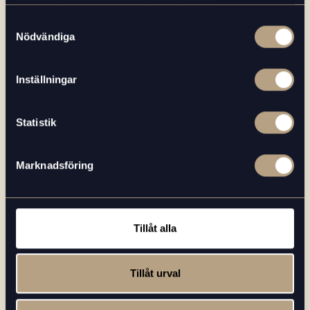
samlat in när du har använt deras tjänster.
Samtyckesval
Nödvändiga
Inställningar
Statistik
I samband med att du kontaktar oss
godkänner du att vi får lagra dina
personuppgifter enligt vår
Marknadsföring
Integritetspolicy.
*
Tillåt alla
Tillåt urval