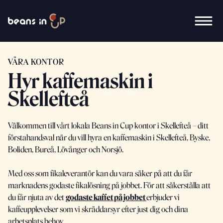
VÅRA KONTOR
Hyr kaffemaskin i
Skellefteå
Välkommen till vårt lokala Beans in Cup kontor i Skellefteå – ditt
förstahandsval när du vill hyra en kaffemaskin i Skellefteå, Byske,
Boliden, Bureå, Lövånger och Norsjö.
Med oss som fikaleverantör kan du vara säker på att du får
marknadens godaste fikalösning på jobbet. För att säkerställa att
du får njuta av det
godaste kaffet på jobbet
erbjuder vi
kaffeupplevelser som vi skräddarsyr efter just dig och dina
arbetsplats behov.