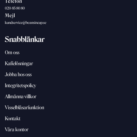
Telefon
020-85 80 80
Mejl
kundservice@beansincup.se
Snabblänkar
Om oss
Kaffelösningar
Jobba hos oss
Integritetspolicy
Allmänna villkor
Visselblåsarfunktion
Kontakt
Våra kontor