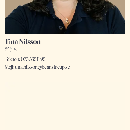
Tina Nilsson
Säljare
Telefon:
073-335 11 95
Mejl:
tina.nilsson@beansincup.se