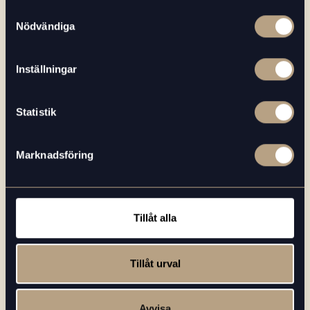
Samtyckesval
Nödvändiga
Inställningar
Statistik
I samband med att du kontaktar oss
godkänner du att vi får lagra dina
personuppgifter enligt vår
Marknadsföring
Integritetspolicy.
*
Tillåt alla
Tillåt urval
Avvisa