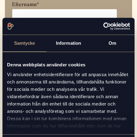
Efternamn
*
E-postadress
*
Samtycke
Information
Om
Telefonnummer
*
Denna webbplats använder cookies
Vi använder enhetsidentifierare för att anpassa innehållet
och annonserna till användarna, tillhandahålla funktioner
för sociala medier och analysera vår trafik. Vi
Potentiell kund / Kund
*
vidarebefordrar även sådana identifierare och annan
information från din enhet till de sociala medier och
annons- och analysföretag som vi samarbetar med.
Dessa kan i sin tur kombinera informationen med annan
Hur kan vi hjälpa dig?
information som du har tillhandahållit eller som de har
samlat in när du har använt deras tjänster.