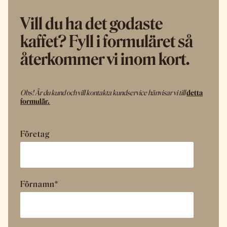
Vill du ha det godaste
kaffet? Fyll i formuläret så
återkommer vi inom kort.
Obs! Är du kund och vill kontakta kundservice hänvisar vi till
detta
formulär.
Företag
Förnamn
*